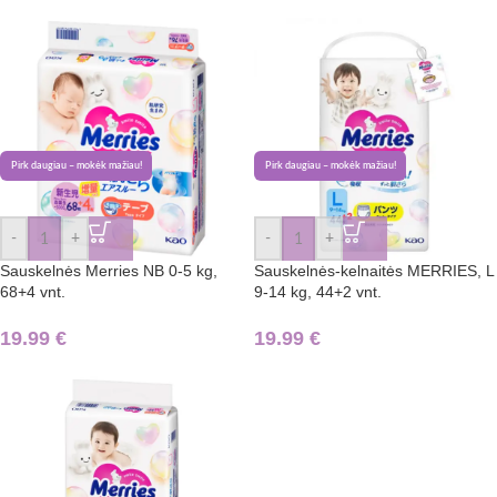
Pirk daugiau – mokėk mažiau!
Pirk daugiau – mokėk mažiau!
-
+
-
+
Sauskelnės Merries NB 0-5 kg,
Sauskelnės-kelnaitės MERRIES, L
68+4 vnt.
9-14 kg, 44+2 vnt.
19.99
€
19.99
€