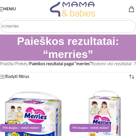
MENIU
Paieškos rezultatai:
“merries”
Pradžia
/
Prekės
/
Paieškos rezultatai pagal “merries”
Rodomi visi rezultatai: 7
Rodyti filtrus
Pirk daugiau – mokėk mažiau!
Pirk daugiau – mokėk mažiau!