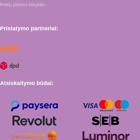
Prekių pirkimo taisyklės
Pristatymo partneriai:
Atsiskaitymo būdai: