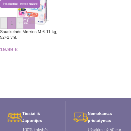
Pirk daugiau – mokėk mažiau!
-
+
Sauskelnės Merries M 6-11 kg,
52+2 vnt.
19.99
€
Tiesiai iš
Nemokamas
Japonijos
pristatymas
100% kokybės
Užsakius už 60 eur