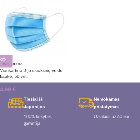
IŠPARDUOTA
Vienkartinė 3-jų sluoksnių veido
kaukė, 50 vnt.
4.99
€
Tiesiai iš
Nemokamas
Japonijos
pristatymas
100% kokybės
Užsakius už 60 eur
garantija