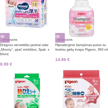
IŠPARDUOTA
IŠPARDUOTA
Drėgnos servetėlės jautriai odai
Hipoalerginis šampūnas-putos su
„Moony”, ypač minkštos, 3pak. x
švelniu gėlių kvapu Pigeon, 350 ml
64vnt.
14.99
€
8.99
€