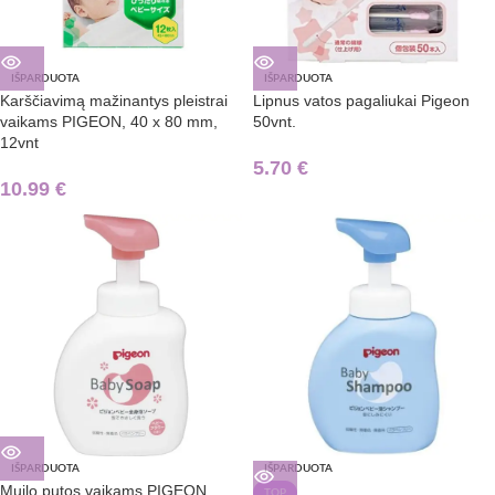
IŠPARDUOTA
IŠPARDUOTA
Karščiavimą mažinantys pleistrai
Lipnus vatos pagaliukai Pigeon
vaikams PIGEON, 40 x 80 mm,
50vnt.
12vnt
5.70
€
10.99
€
IŠPARDUOTA
IŠPARDUOTA
Muilo putos vaikams PIGEON,
TOP