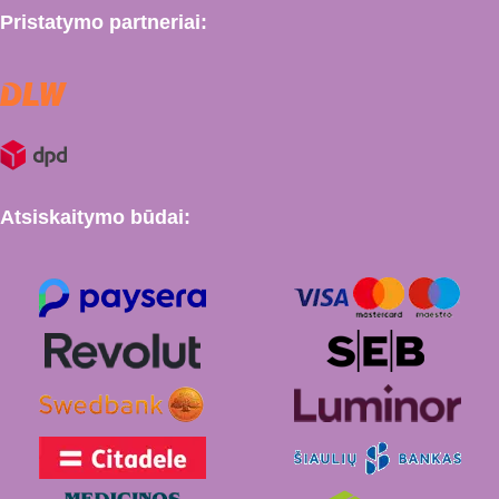
Pristatymo partneriai:
Atsiskaitymo būdai: