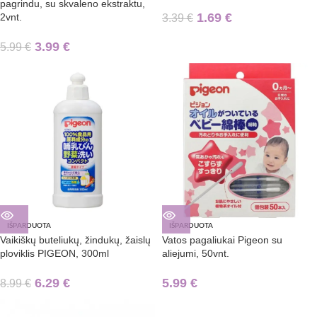
pagrindu, su skvaleno ekstraktu,
1.69
€
2vnt.
3.39
€
3.99
€
5.99
€
IŠPARDUOTA
IŠPARDUOTA
Vaikiškų buteliukų, žindukų, žaislų
Vatos pagaliukai Pigeon su
ploviklis PIGEON, 300ml
aliejumi, 50vnt.
6.29
€
5.99
€
8.99
€