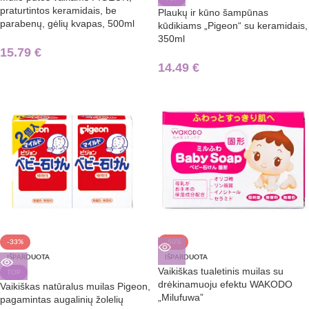
praturtintos keramidais, be
Plaukų ir kūno šampūnas
parabenų, gėlių kvapas, 500ml
kūdikiams „Pigeon“ su keramidais,
350ml
15.79
€
14.49
€
-33%
-50%
IŠPARDUOTA
IŠPARDUOTA
Vaikiškas tualetinis muilas su
TOP
drėkinamuoju efektu WAKODO
Vaikiškas natūralus muilas Pigeon,
„Milufuwa”
pagamintas augalinių žolelių