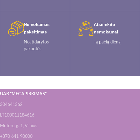
Nemokamas
Atsiimkite
pakeitimas
nemokamai
Neatidarytos
Tą pačią dieną
pakuotės
UAB "MEGAPIRKIMAS"
304641362
LT100011184616
Motorų g. 1, Vilnius
+370 641 90000