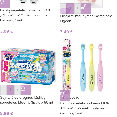
-
+
Dantų šepetėlis vaikams LION
TOP
„Clinica”, 6-12 metų, vidutinio
Putojanti maudymosi kempinėlė
kietumo, 1vnt
Pigeon
3.99
€
7.49
€
-
+
Suyrančios drėgnos kūdikių
IŠPARDUOTA
servetėlės Moony, 3pak. x 50vnt.
Dantų šepetėlis vaikams LION
„Clinica”, 3-5 metų, vidutinio
8.99
€
kietumo, 1vnt