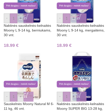
Pirk daugiau – mokėk mažiau!
Pirk daugiau – mokėk mažiau!
-
+
-
+
Naktinės sauskelnės-kelnaitės
Naktinės sauskelnės-kelnaitės
Moony L 9-14 kg, berniukams,
Moony L 9-14 kg, mergaitėms,
30 vnt.
30 vnt.
18.99
€
18.99
€
Pirk daugiau – mokėk mažiau!
Pirk daugiau – mokėk mažiau!
-
+
-
+
Sauskelnės Moony Natural M 6-
Naktinės sauskelnės-kelnaitės
11 kg, 46 vnt.
Moony SUPER BIG 13-28 kg,