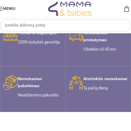
MENIU
Tiesiai iš Japonijos
Nemokamas
pristatymas
100% kokybės garantija
Užsakius už 60 eur
Nemokamas
Atsiimkite nemokamai
pakeitimas
Tą pačią dieną
Neatidarytos pakuotės