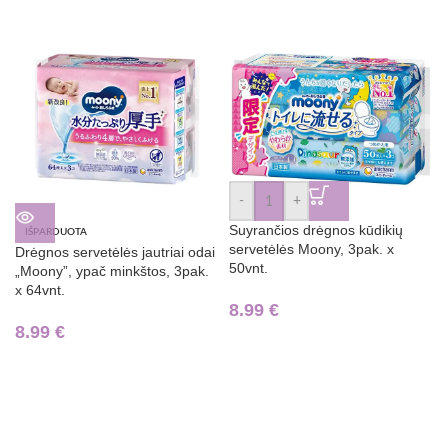
-
+
Suyrančios drėgnos kūdikių
IŠPARDUOTA
servetėlės Moony, 3pak. x
Drėgnos servetėlės jautriai odai
50vnt.
„Moony”, ypač minkštos, 3pak.
x 64vnt.
8.99
€
8.99
€