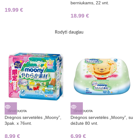
berniukams, 22 vnt.
19.99
€
18.99
€
Rodyti daugiau
IŠPARDUOTA
IŠPARDUOTA
Drėgnos servetėlės „Moony”,
Drėgnos servetėlės „Moony”, su
3pak. x 76vnt.
dėžutė 80 vnt.
8.99
€
6.99
€