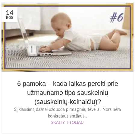
14
RGS
6 pamoka – kada laikas pereiti prie
užmaunamo tipo sauskelnių
(sauskelnių-kelnaičių)?
Šį klausimą dažnai užduoda pirmagimių tėveliai. Nors nėra
konkretaus amžiaus...
SKAITYTI TOLIAU