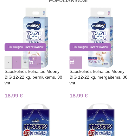
POPULIARIAUSI
Pirk daugiau – mokėk mažiau!
Pirk daugiau – mokėk mažiau!
-
+
Sauskelnės-kelnaitės Moony
Sauskelnės-kelnaitės Moony
BIG 12-22 kg, berniukams, 38
BIG 12-22 kg, mergaitėms, 38
vnt.
vnt.
18.99
€
18.99
€