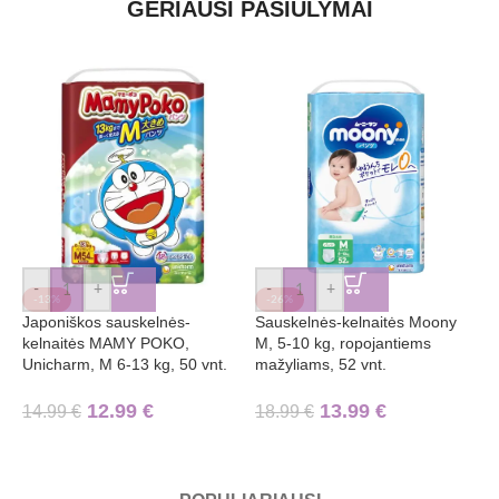
GERIAUSI PASIŪLYMAI
-
+
-
+
-13%
-26%
Japoniškos sauskelnės-
Sauskelnės-kelnaitės Moony
S
kelnaitės MAMY POKO,
M, 5-10 kg, ropojantiems
7
Unicharm, M 6-13 kg, 50 vnt.
mažyliams, 52 vnt.
1
12.99
€
13.99
€
14.99
€
18.99
€