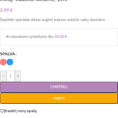
3.99
€
Šepetėlis specialiai skirtas auginti įvairaus aukščio vaikų dantukus.
Iki nemokamo pristatymo liko
60.00
€
SPALVA
-
+
Į KREPŠELĮ
PIRKTI
Įtraukti į norų sąrašą