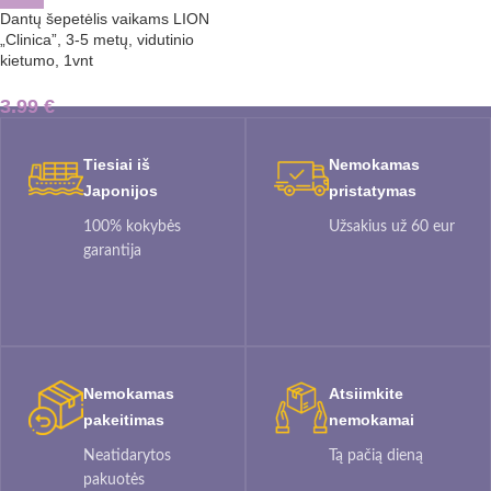
Dantų šepetėlis vaikams LION
„Clinica”, 3-5 metų, vidutinio
kietumo, 1vnt
3.99
€
Tiesiai iš
Nemokamas
Japonijos
pristatymas
100% kokybės
Užsakius už 60 eur
garantija
Nemokamas
Atsiimkite
pakeitimas
nemokamai
Neatidarytos
Tą pačią dieną
pakuotės