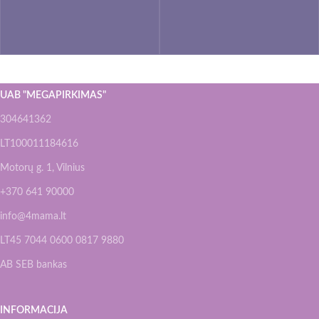
UAB "MEGAPIRKIMAS"
304641362
LT100011184616
Motorų g. 1, Vilnius
+370 641 90000
info@4mama.lt
LT45 7044 0600 0817 9880
AB SEB bankas
INFORMACIJA