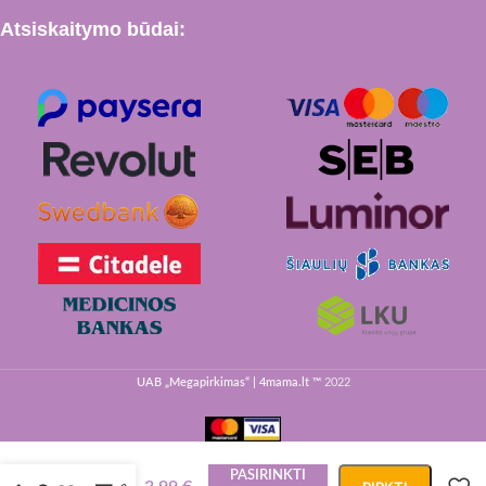
Atsiskaitymo būdai:
UAB „Megapirkimas“ | 4mama.lt ™
2022
Dantų
šepetėlis
vaikams
LION
„Clinica”,
PASIRINKTI