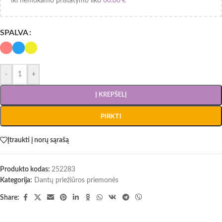
Iki nemokamo pristatymo liko
60.00
€
SPALVA
-
+
Į KREPŠELĮ
PIRKTI
Įtraukti į norų sąrašą
Produkto kodas:
252283
Kategorija:
Dantų priežiūros priemonės
Share: