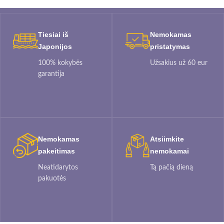
Tiesiai iš
Nemokamas
Japonijos
pristatymas
100% kokybės
Užsakius už 60 eur
garantija
Nemokamas
Atsiimkite
pakeitimas
nemokamai
Neatidarytos
Tą pačią dieną
pakuotės