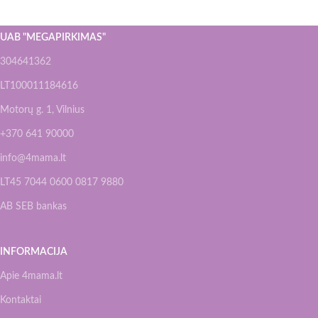
UAB "MEGAPIRKIMAS"
304641362
LT100011184616
Motorų g. 1, Vilnius
+370 641 90000
info@4mama.lt
LT45 7044 0600 0817 9880
AB SEB bankas
INFORMACIJA
Apie 4mama.lt
Kontaktai