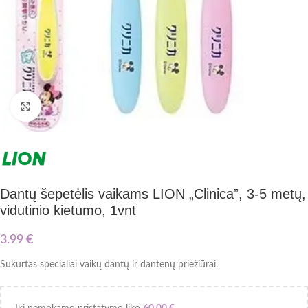
Paspauskite nuotrauką, kad ją padidintumėte
Dantų šepetėlis vaikams LION „Clinica”, 3-5 metų,
vidutinio kietumo, 1vnt
3.99
€
Sukurtas specialiai vaikų dantų ir dantenų priežiūrai.