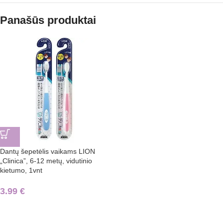
Panašūs produktai
Dantų šepetėlis vaikams LION
„Clinica”, 6-12 metų, vidutinio
kietumo, 1vnt
3.99
€