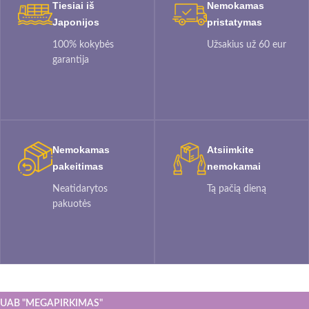
Tiesiai iš
Nemokamas
Japonijos
pristatymas
100% kokybės
Užsakius už 60 eur
garantija
Nemokamas
Atsiimkite
pakeitimas
nemokamai
Neatidarytos
Tą pačią dieną
pakuotės
UAB "MEGAPIRKIMAS"