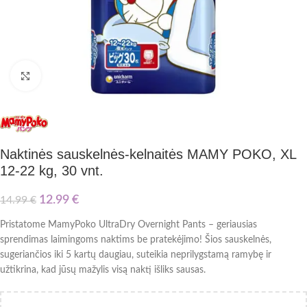
Paspauskite nuotrauką, kad ją padidintumėte
Naktinės sauskelnės-kelnaitės MAMY POKO, XL
12-22 kg, 30 vnt.
12.99
€
14.99
€
Pristatome MamyPoko UltraDry Overnight Pants – geriausias
sprendimas laimingoms naktims be pratekėjimo! Šios sauskelnės,
sugeriančios iki 5 kartų daugiau, suteikia neprilygstamą ramybę ir
užtikrina, kad jūsų mažylis visą naktį išliks sausas.