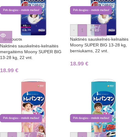
Pirk daugiau – mokėk mažiau!
Pirk daugiau – mokėk mažiau!
-
+
Naktinės sauskelnės-kelnaitės
IŠPARDUOTA
Moony SUPER BIG 13-28 kg,
Naktinės sauskelnės-kelnaitės
berniukams, 22 vnt.
mergaitėms Moony SUPER BIG
13-28 kg, 22 vnt.
18.99
€
18.99
€
Pirk daugiau – mokėk mažiau!
Pirk daugiau – mokėk mažiau!