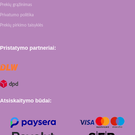
Prekių grąžinimas
Privatumo politika
Prekių pirkimo taisyklės
Pristatymo partneriai:
Atsiskaitymo būdai: