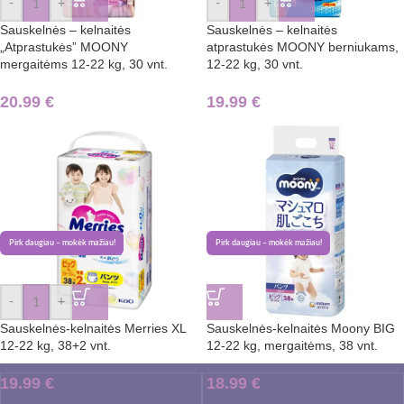
-
+
-
+
Sauskelnės – kelnaitės
Sauskelnės – kelnaitės
„Atprastukės” MOONY
atprastukės MOONY berniukams,
mergaitėms 12-22 kg, 30 vnt.
12-22 kg, 30 vnt.
20.99
€
19.99
€
Pirk daugiau – mokėk mažiau!
Pirk daugiau – mokėk mažiau!
-
+
Sauskelnės-kelnaitės Merries XL
Sauskelnės-kelnaitės Moony BIG
12-22 kg, 38+2 vnt.
12-22 kg, mergaitėms, 38 vnt.
19.99
€
18.99
€